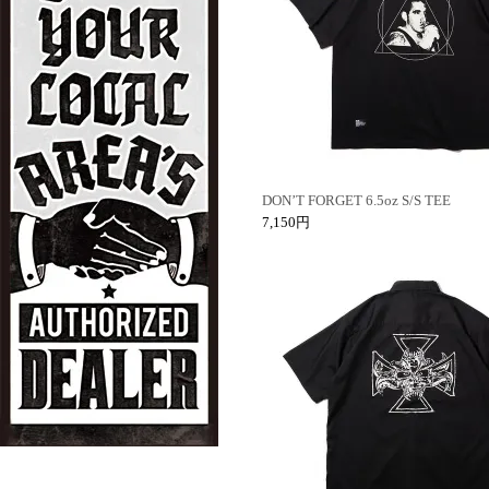
DON’T FORGET 6.5oz S/S TEE
7,150円