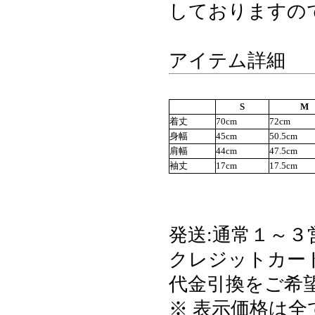
しておりますの
アイテム詳細
S
M
着丈
70cm
72cm
身幅
45cm
50.5cm
肩幅
44cm
47.5cm
袖丈
17cm
17.5cm
発送:通常１～３
クレジットカード・
代金引換をご希望
※ 表示価格は全