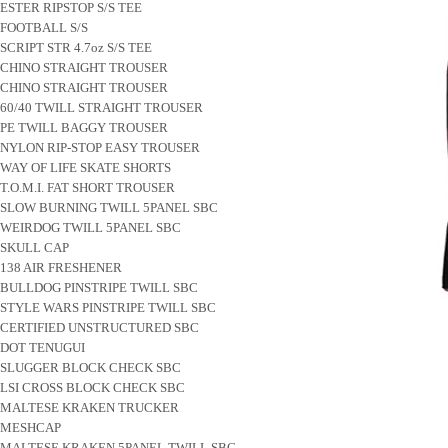
ESTER RIPSTOP S/S TEE
FOOTBALL S/S
SCRIPT STR 4.7oz S/S TEE
CHINO STRAIGHT TROUSER
CHINO STRAIGHT TROUSER
60/40 TWILL STRAIGHT TROUSER
PE TWILL BAGGY TROUSER
NYLON RIP-STOP EASY TROUSER
WAY OF LIFE SKATE SHORTS
T.O.M.I. FAT SHORT TROUSER
SLOW BURNING TWILL 5PANEL SBC
WEIRDOG TWILL 5PANEL SBC
SKULL CAP
138 AIR FRESHENER
BULLDOG PINSTRIPE TWILL SBC
STYLE WARS PINSTRIPE TWILL SBC
CERTIFIED UNSTRUCTURED SBC
DOT TENUGUI
SLUGGER BLOCK CHECK SBC
LSI CROSS BLOCK CHECK SBC
MALTESE KRAKEN TRUCKER
MESHCAP
MALTESE KRAKEN 5PANEL TWILL SBC