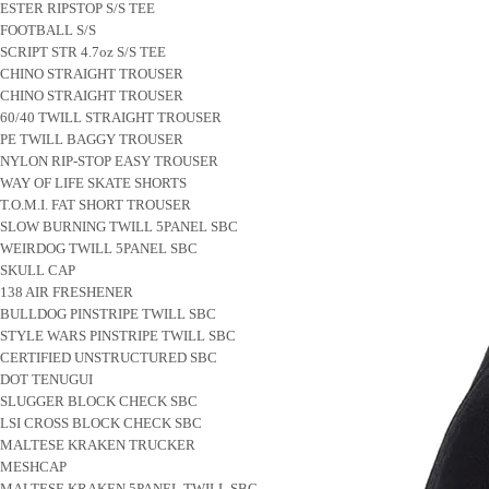
ESTER RIPSTOP S/S TEE
FOOTBALL S/S
SCRIPT STR 4.7oz S/S TEE
CHINO STRAIGHT TROUSER
CHINO STRAIGHT TROUSER
60/40 TWILL STRAIGHT TROUSER
PE TWILL BAGGY TROUSER
NYLON RIP-STOP EASY TROUSER
WAY OF LIFE SKATE SHORTS
T.O.M.I. FAT SHORT TROUSER
SLOW BURNING TWILL 5PANEL SBC
WEIRDOG TWILL 5PANEL SBC
SKULL CAP
138 AIR FRESHENER
BULLDOG PINSTRIPE TWILL SBC
STYLE WARS PINSTRIPE TWILL SBC
CERTIFIED UNSTRUCTURED SBC
DOT TENUGUI
SLUGGER BLOCK CHECK SBC
LSI CROSS BLOCK CHECK SBC
MALTESE KRAKEN TRUCKER
MESHCAP
MALTESE KRAKEN 5PANEL TWILL SBC