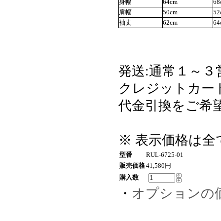
身幅
64cm
68
肩幅
50cm
52
袖丈
62cm
64
発送:通常１～３
クレジットカード・
代金引換をご希望
※ 表示価格は
型番
RUL-6725-01
販売価格
41,580円
購入数
・
オプションの