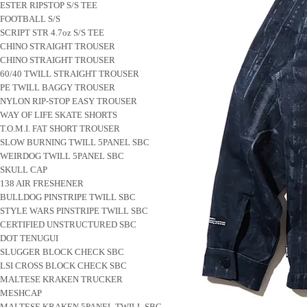
ESTER RIPSTOP S/S TEE
FOOTBALL S/S
SCRIPT STR 4.7oz S/S TEE
CHINO STRAIGHT TROUSER
CHINO STRAIGHT TROUSER
60/40 TWILL STRAIGHT TROUSER
PE TWILL BAGGY TROUSER
NYLON RIP-STOP EASY TROUSER
WAY OF LIFE SKATE SHORTS
T.O.M.I. FAT SHORT TROUSER
SLOW BURNING TWILL 5PANEL SBC
WEIRDOG TWILL 5PANEL SBC
SKULL CAP
138 AIR FRESHENER
BULLDOG PINSTRIPE TWILL SBC
STYLE WARS PINSTRIPE TWILL SBC
CERTIFIED UNSTRUCTURED SBC
DOT TENUGUI
SLUGGER BLOCK CHECK SBC
LSI CROSS BLOCK CHECK SBC
MALTESE KRAKEN TRUCKER
MESHCAP
MALTESE KRAKEN 5PANEL TWILL SBC