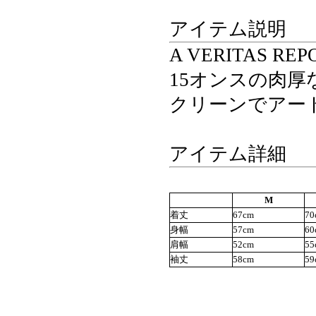
アイテム説明
A VERITAS REP
15オンスの肉
クリーンでアート
アイテム詳細
M
着丈
67cm
70
身幅
57cm
60
肩幅
52cm
55
袖丈
58cm
59