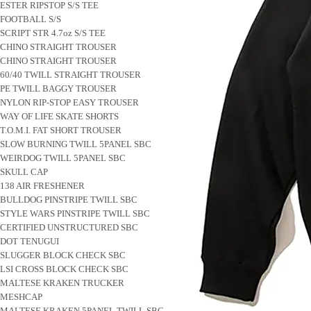
ESTER RIPSTOP S/S TEE
FOOTBALL S/S
SCRIPT STR 4.7oz S/S TEE
CHINO STRAIGHT TROUSER
CHINO STRAIGHT TROUSER
60/40 TWILL STRAIGHT TROUSER
PE TWILL BAGGY TROUSER
NYLON RIP-STOP EASY TROUSER
WAY OF LIFE SKATE SHORTS
T.O.M.I. FAT SHORT TROUSER
SLOW BURNING TWILL 5PANEL SBC
WEIRDOG TWILL 5PANEL SBC
SKULL CAP
138 AIR FRESHENER
BULLDOG PINSTRIPE TWILL SBC
STYLE WARS PINSTRIPE TWILL SBC
CERTIFIED UNSTRUCTURED SBC
DOT TENUGUI
SLUGGER BLOCK CHECK SBC
LSI CROSS BLOCK CHECK SBC
MALTESE KRAKEN TRUCKER
MESHCAP
MALTESE KRAKEN 5PANEL TWILL SBC