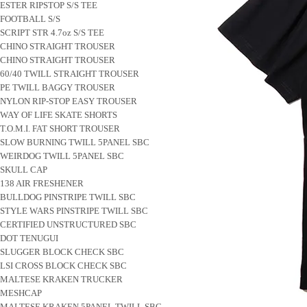
ESTER RIPSTOP S/S TEE
FOOTBALL S/S
SCRIPT STR 4.7oz S/S TEE
CHINO STRAIGHT TROUSER
CHINO STRAIGHT TROUSER
60/40 TWILL STRAIGHT TROUSER
PE TWILL BAGGY TROUSER
NYLON RIP-STOP EASY TROUSER
WAY OF LIFE SKATE SHORTS
T.O.M.I. FAT SHORT TROUSER
SLOW BURNING TWILL 5PANEL SBC
WEIRDOG TWILL 5PANEL SBC
SKULL CAP
138 AIR FRESHENER
BULLDOG PINSTRIPE TWILL SBC
STYLE WARS PINSTRIPE TWILL SBC
CERTIFIED UNSTRUCTURED SBC
DOT TENUGUI
SLUGGER BLOCK CHECK SBC
LSI CROSS BLOCK CHECK SBC
MALTESE KRAKEN TRUCKER
MESHCAP
MALTESE KRAKEN 5PANEL TWILL SBC