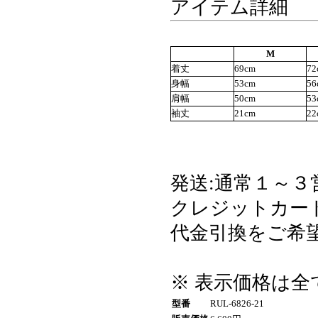
アイテム詳細
M
着丈
69cm
72
身幅
53cm
56
肩幅
50cm
53
袖丈
21cm
22
発送:通常１～３
クレジットカード・
代金引換をご希望
※ 表示価格は
型番
RUL-6826-21