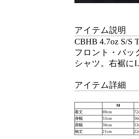
アイテム説明
CBHB 4.7oz S/S 
フロント・バッ
シャツ。右裾にI.
アイテム詳細
M
着丈
69cm
72
身幅
53cm
56
肩幅
50cm
53
袖丈
21cm
22