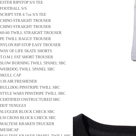
ESTER RIPSTOP S/S TEE
FOOTBALL S/S
SCRIPT STR 4.7oz S/S TEE
CHINO STRAIGHT TROUSER
CHINO STRAIGHT TROUSER
60/40 TWILL STRAIGHT TROUSER
PE TWILL BAGGY TROUSER
NYLON RIP-STOP EASY TROUSER
WAY OF LIFE SKATE SHORTS
T.O.M.I. FAT SHORT TROUSER
SLOW BURNING TWILL 5PANEL SBC
WEIRDOG TWILL 5PANEL SBC
SKULL CAP
138 AIR FRESHENER
BULLDOG PINSTRIPE TWILL SBC
STYLE WARS PINSTRIPE TWILL SBC
CERTIFIED UNSTRUCTURED SBC
DOT TENUGUI
SLUGGER BLOCK CHECK SBC
LSI CROSS BLOCK CHECK SBC
MALTESE KRAKEN TRUCKER
MESHCAP
MALTESE KRAKEN 5PANEL TWILL SBC