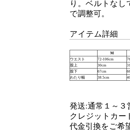
り。ベルトなし
で調整可。
アイテム詳細
M
ウエスト
72-106cm
7
股上
30cm
3
股下
67cm
6
わたり幅
38.5cm
4
発送:通常１～３
クレジットカード・
代金引換をご希望