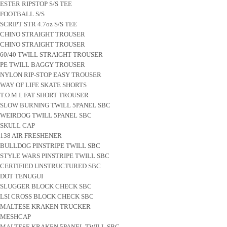
ESTER RIPSTOP S/S TEE
FOOTBALL S/S
SCRIPT STR 4.7oz S/S TEE
CHINO STRAIGHT TROUSER
CHINO STRAIGHT TROUSER
60/40 TWILL STRAIGHT TROUSER
PE TWILL BAGGY TROUSER
NYLON RIP-STOP EASY TROUSER
WAY OF LIFE SKATE SHORTS
T.O.M.I. FAT SHORT TROUSER
SLOW BURNING TWILL 5PANEL SBC
WEIRDOG TWILL 5PANEL SBC
SKULL CAP
138 AIR FRESHENER
BULLDOG PINSTRIPE TWILL SBC
STYLE WARS PINSTRIPE TWILL SBC
CERTIFIED UNSTRUCTURED SBC
DOT TENUGUI
SLUGGER BLOCK CHECK SBC
LSI CROSS BLOCK CHECK SBC
MALTESE KRAKEN TRUCKER
MESHCAP
MALTESE KRAKEN 5PANEL TWILL SBC